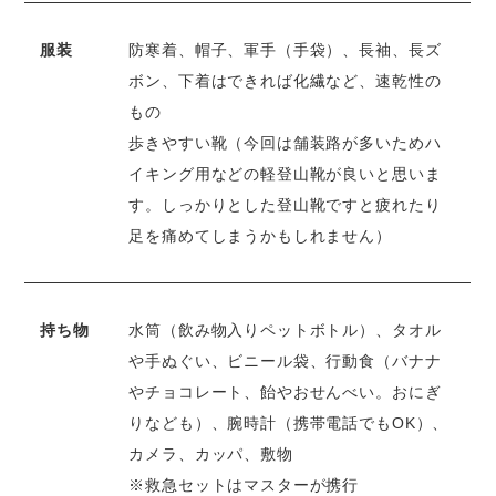
服装
防寒着、帽子、軍手（手袋）、長袖、長ズ
ボン、下着はできれば化繊など、速乾性の
もの
歩きやすい靴（今回は舗装路が多いためハ
イキング用などの軽登山靴が良いと思いま
す。しっかりとした登山靴ですと疲れたり
足を痛めてしまうかもしれません）
持ち物
水筒（飲み物入りペットボトル）、タオル
や手ぬぐい、ビニール袋、行動食（バナナ
やチョコレート、飴やおせんべい。おにぎ
りなども）、腕時計（携帯電話でもOK）、
カメラ、カッパ、敷物
※救急セットはマスターが携行