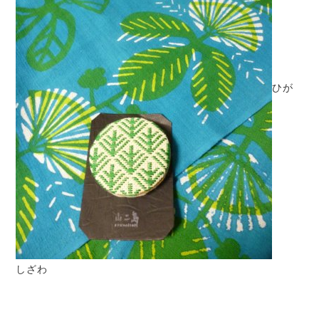
ひが
しざわ