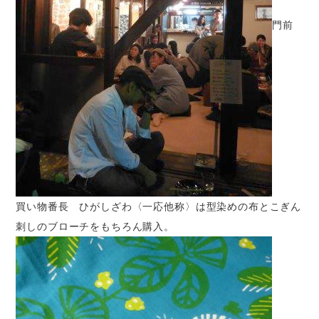
門前
買い物番長 ひがしざわ〈一応他称〉は型染めの布とこぎん
刺しのブローチをもちろん購入。