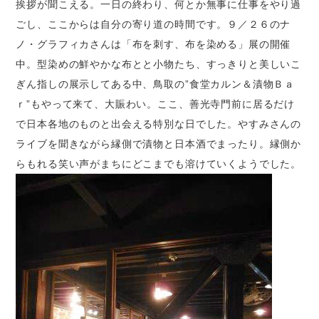
挨拶が聞こえる。一日の終わり、何とか無事に仕事をやり過
ごし、ここからは自分の寄り道の時間です。９／２６のナ
ノ・グラフィカさんは「布を刺す、布を染める」展の開催
中。型染めの鮮やかな布とと小物たち、すっきりと美しいこ
ぎん指しの展示してある中、鳥取の”食堂カルン＆漬物Ｂａ
ｒ”もやって来て、大賑わい。ここ、善光寺門前に居るだけ
で日本各地のものと出会える特別な日でした。やすみさんの
ライブを聞きながら縁側で漬物と日本酒でまったり。縁側か
らもれる笑い声がまちにどこまでも溶けていくようでした。