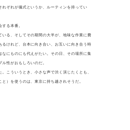
それぞれが儀式というか、ルーティンを持ってい
会する本番。
ている、そしてその期間の大半が、地味な作業に費
あるけれど、台本に向き合い、お互いに向き合う時
はなにものにも代えがたい。その日、その場所に集
ブル性がおもしろいのだ。
た。こういうとき、小さな声で渋く演じたくとも、
こと）を使うのは、東京に持ち越されそうだ。