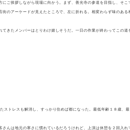
にご挨拶しながら現場に向かう。まず、善光寺の参道を目指し、そこ
店街のアーケードが見えたところで、左に折れる。相変わらず味のある
てきたメンバーはとりわけ嬉しそうだ。一日の作業が終わってこの道
たストレスも解消し、すっかり住めば都になった。最低年齢１８歳、最
さんは地元の寒さに慣れているだろうけれど、上演は休憩を２回入れ