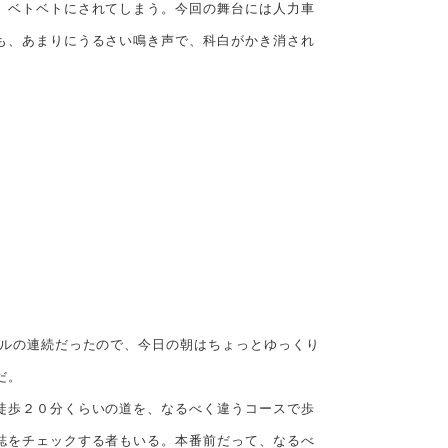
、ベトベトにされてしまう。今回の舞台には人力車
も、あまりにうるさい鳴き声で、科白がかき消され
ルの連続だったので、今日の朝はちょっとゆっくり
だ。
徒歩２０分くらいの道を、なるべく違うコースで歩
誌をチェックする者もいる。本番前だって、なるべ