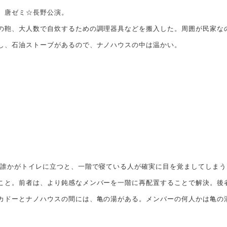
、唐ゼミ☆長野公演。
鞄、大人数で自炊するための調理器具などを搬入した。周囲が民家な
し、石油ストーブがあるので、ナノハウスの中は温かい。
誰かがトイレに立つと、一階で寝ている人が確実に目を覚ましてしまう
こと。前者は、より鈍感なメンバーを一階に再配置することで解決。後
カドーとナノハウスの間には、亀の湯がある。メンバーの何人かは亀の