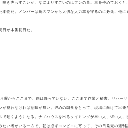
。鳴き声もすごいが、なによりすごいのはフンの量。車を停めておくと
た本物だ。メンバーは鳥のフンから大切な人力車を守るのに必死。他に
明日が本番初日だ。
月曜からここまで、雨は降っていない。ここまで作業と稽古、リハーサ
ンが整わなければ意味が無い。遅めの朝食をとって、現場に向けて出発
で動くようになる。ナノハウスを出るタイミングが早い人、遅い人。
みたい者がいる一方で、朝は必ずコンビニに寄って、その日発売の週刊