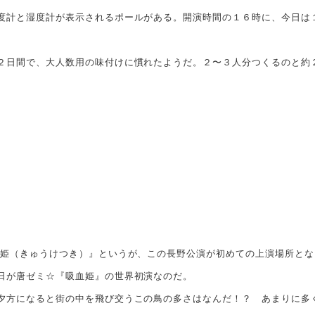
計と湿度計が表示されるポールがある。開演時間の１６時に、今日は
日間で、大人数用の味付けに慣れたようだ。２〜３人分つくるのと約
姫（きゅうけつき）』というが、この長野公演が初めての上演場所とな
日が唐ゼミ☆『吸血姫』の世界初演なのだ。
方になると街の中を飛び交うこの鳥の多さはなんだ！？ あまりに多