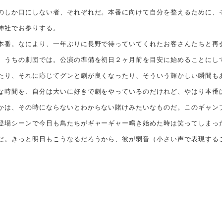
のしか口にしない者、それぞれだ。本番に向けて自分を整えるために、
神社でお参りする。
本番。なにより、一年ぶりに長野で待っていてくれたお客さんたちと再
うちの劇団では。公演の準備を初日２ヶ月前を目安に始めることにし
たり、それに応じてグンと劇が良くなったり、そういう輝かしい瞬間も
な時間を、自分は大いに好きで劇をやっているのだけれど、やはり本番
かは、その時にならないとわからない賭けみたいなものだ。このギャン
場シーンで今日も鳥たちがギャーギャー鳴き始めた時は笑ってしまっ
だ。きっと明日もこうなるだろうから、彼が弱音（小さい声で表現する