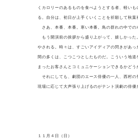
くカロリーのあるものを食べようとする者、軽いも
る。自分は、初日が上手くいくことを祈願して秋葉
さあ、本番、本番。寒い本番。鳥の群れの中での
もう開演前の挨拶から盛り上がって、嬉しかった。
やされる。時々は、すごいアイディアの閃きがあっ
間の多くは、こつこつとしたものだ。こういう地道
まったお客さんとコミュニケーションできるかどう
それにしても、劇団のエース俳優の一人、西村の登
現場に応じて大声張り上げるのがテント演劇の俳優
１１月４日（日）