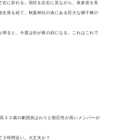
で右に折れる。宿坊を左右に見ながら、表参道を長
相生座を経て、秋葉神社の表にある巨大な獅子舞の
を帰ると、今度は街が夜の顔になる。これはこれで
高３３歳の劇団員はわりと順応性が高いメンバーが
て３時間近い。大丈夫か？