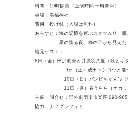
時間：19時開演（上演時間 一時間半）
会場：湯福神社
費用：投げ銭（入場は無料）
あらすじ：海の記憶を運ぶカタツムリ、脱
星の降る夜、橋の下から見えた、
地元ゲスト：
8日（金）田沢明善と井原羽八夏（歌とギ
9日（土）成田トシロウと浩一
10日（日）バンビちゃん’s（仮
11日（月）春うらら（オカリナ
主催・問合せ：野外劇団楽市楽座 090-9056
協力：ナノグラフィカ