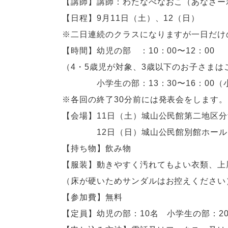
【講師】講師：わたなべなおこ（
あなざー
【日程】9月11日（土）、12（日）
※二日連続のクラスになりますが一日だけ
【時間】幼児の部 ：10：00〜12：00
（4・5歳児が対象、3歳以下のお子さまは
小学生の部：13：30〜16：00（小
※各回の終了30分前には発表会をします
【会場】11日（土）
城山公民館第二地区分
12日（日）
城山公民館別館
ホール
【持ち物】飲み物
【服装】動きやすく汚れてもよい衣類、上
（床が硬いためサンダルはお控えください
【参加費】無料
【定員】幼児の部：10名 小学生の部：2