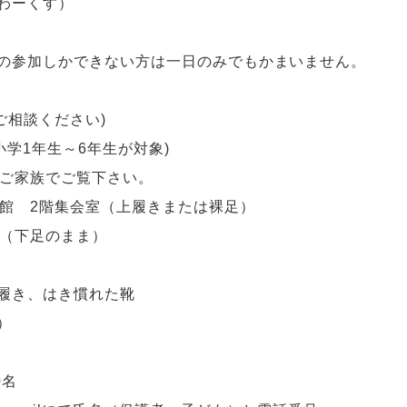
わーくす
）
の参加しかできない方は一日のみでもかまいません。
ご相談ください)
学1年生～6年生が対象)
。ご家族でご覧下さい。
館
2階集会室（上履きまたは裸足）
（下足のまま）
履き、はき慣れた靴
）
0名