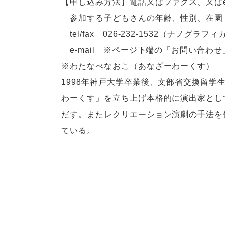
【申し込み方法】電話又はファクス、又はe
参加する子どもさんの年齢、性別、在園
tel/fax 026-232-1532（ナノグラフィ
e-mail ※ページ下端の「お問い合わ
※わたなべなおこ（
あなざーわーくす
）
1998年神戸大学卒業後、文部省交換留学
わーくす」を立ち上げ本格的に演出家とし
だす。またレクリエーション演劇の手法を
ている。