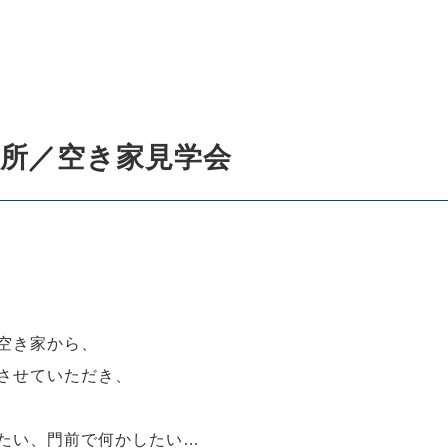
談所／空き家見学会
空き家から、
させていただき、
たい、門前で何かしたい…