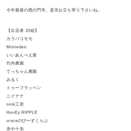
今年最後の西の門市、是非お立ち寄り下さいね。
【出店者 20組】
カラバコモモ
Mimieden
いいあんべえ屋
竹内農園
てっちゃん農園
みるく
トゥーフラッペン
ニイナナ
oink工房
HonEy RIPPLE
uraraのびーずくらぶ
糸や十糸