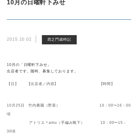
10月の日曜軒下みせ
2015.10.02
西之門歳時記
10月の「日曜軒下みせ」
出店者です。随時、募集しております。
【日】 【出店者／内容】 【時間】
10
月25日
竹内農園（野菜） 10：00〜16：00
頃
アトリエ＊amu（手編み靴下） 10：00〜15：
30頃