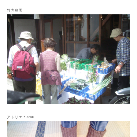
竹内農園
アトリエ＊amu