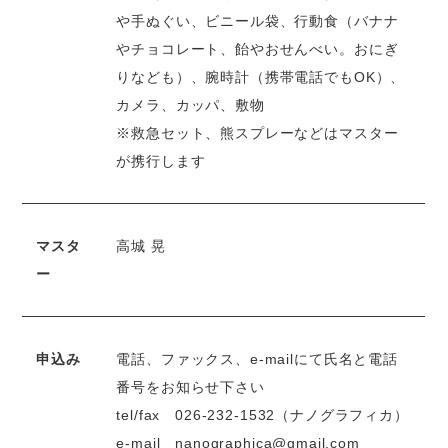
や手ぬぐい、ビニール袋、行動食（バナナ
やチョコレート、飴やおせんべい。おにぎ
りなども）、腕時計（携帯電話でもOK）、
カメラ、カッパ、敷物
※救急セット、熊スプレーなどはマスター
が携行します
マスタ
高城 晃
ー
申込み
電話、ファックス、e-mailにて氏名と電話
番号をお知らせ下さい
tel/fax
026-232-1532
（ナノグラフィカ）
e-mail
nanographica@gmail.com