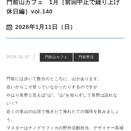
門前山カフェ 1月［前回中止で繰り上げ
休日編］vol.140
2026年1月11日（日）
2026.01.07
門前山カフェ
門前野活
門前には歩いて数分のところに、山があります。
近いからこそ登っていなかったりするのですが
やはり長野と言えば”山”。”山”を知らずして長野は語れな
い！?
近くの里山の山頂で挽きたて淹れたての珈琲を飲みましょ
う。
マスターはナノグラフィカの野外活動担当、デザイナー高城