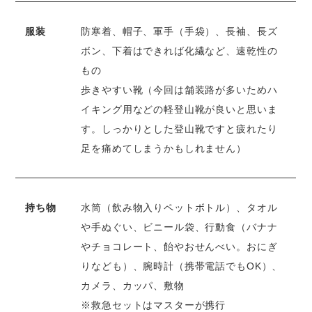
服装
防寒着、帽子、軍手（手袋）、長袖、長ズ
ボン、下着はできれば化繊など、速乾性の
もの
歩きやすい靴（今回は舗装路が多いためハ
イキング用などの軽登山靴が良いと思いま
す。しっかりとした登山靴ですと疲れたり
足を痛めてしまうかもしれません）
持ち物
水筒（飲み物入りペットボトル）、タオル
や手ぬぐい、ビニール袋、行動食（バナナ
やチョコレート、飴やおせんべい。おにぎ
りなども）、腕時計（携帯電話でもOK）、
カメラ、カッパ、敷物
※救急セットはマスターが携行