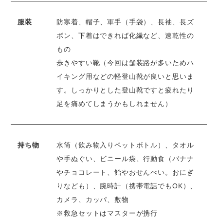
服装
防寒着、帽子、軍手（手袋）、長袖、長ズ
ボン、下着はできれば化繊など、速乾性の
もの
歩きやすい靴（今回は舗装路が多いためハ
イキング用などの軽登山靴が良いと思いま
す。しっかりとした登山靴ですと疲れたり
足を痛めてしまうかもしれません）
持ち物
水筒（飲み物入りペットボトル）、タオル
や手ぬぐい、ビニール袋、行動食（バナナ
やチョコレート、飴やおせんべい。おにぎ
りなども）、腕時計（携帯電話でもOK）、
カメラ、カッパ、敷物
※救急セットはマスターが携行