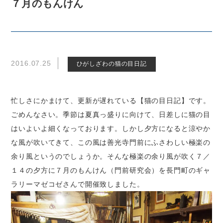
７月のもんけん
2016.07.25
ひがしざわの猫の目日記
忙しさにかまけて、更新が遅れている【猫の目日記】です。
ごめんなさい。季節は夏真っ盛りに向けて、日差しに猫の目
はいよいよ細くなっております。しかし夕方になると涼やか
な風が吹いてきて、この風は善光寺門前にふさわしい極楽の
余り風というのでしょうか。そんな極楽の余り風が吹く７／
１４の夕方に７月のもんけん（門前研究会）を長門町のギャ
ラリーマゼコゼさんで開催致しました。