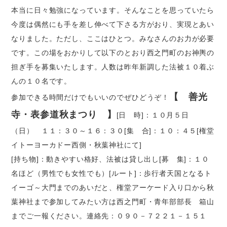
本当に日々勉強になっています。そんなことを思っていたら
今度は偶然にも手を差し伸べて下さる方がおり、実現とあい
なりました。ただし、ここはひとつ。みなさんのお力が必要
です。この場をおかりして以下のとおり西之門町のお神輿の
担ぎ手を募集いたします。人数は昨年新調した法被１０着ぶ
んの１０名です。
【 善光
参加できる時間だけでもいいのでぜひどうぞ！
寺・表参道秋まつり 】
[日 時]：１０月５日
（日） １１：３０～１６：３０[集 合]：１０：４５[権堂
イトーヨーカドー西側・秋葉神社にて]
[持ち物]：動きやすい格好、法被は貸し出し[募 集]：１０
名ほど（男性でも女性でも）[ルート]：歩行者天国となるト
イーゴ～大門までのあいだと、権堂アーケード入り口から秋
葉神社まで参加してみたい方は西之門町・青年部部長 箱山
までご一報ください。連絡先：０９０－７２２１－１５１