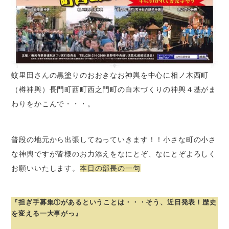
蚊里田さんの黒塗りのおおきなお神輿を中心に相ノ木西町
（樽神輿）長門町西町西之門町の白木づくりの神輿４基がま
わりをかこんで・・・。
普段の地元から出張してねっていきます！！小さな町の小さ
な神輿ですが皆様のお力添えをなにとぞ、なにとぞよろしく
お願いいたします。
本日の部長の一句
『担ぎ手募集①があるということは・・・そう、近日発表！歴史
を変える一大事がっ』