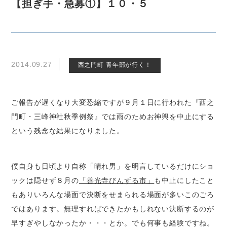
【担ぎ手・急募①】１０・５
2014.09.27
西之門町 青年部が行く！
ご報告が遅くなり大変恐縮ですが９月１日に行われた『西之
門町・三峰神社秋季例祭』では雨のためお神輿を中止にする
という残念な結果になりました。
僕自身も日頃より自称「晴れ男」を明言しているだけにショ
ックは隠せず８月の
「善光寺びんずる市」
も中止にしたこと
もありいろんな場面で決断をせまられる場面が多いこのごろ
ではあります。無理すればできたかもしれない決断するのが
早すぎやしなかったか・・・とか。でも何事も経験ですね。