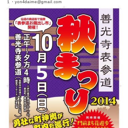
１・yon4daime@gmail.com