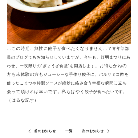
…この時期、無性に餃子が食べたくなりません…？
青年部部
長のブログでもお知らせしていますが、
今年も、灯明まつりにあ
お待ちかねの
わせ、
一夜限りの”ぎょうざ食堂”を開店します。
方も未体験の方も
ジューシーな手作り餃子に、
バルサミコ酢を
に立ち
使った
こまつや特製ソースが
絶妙に絡み合う幸福な
瞬間
会って頂ければ幸いです。私もはやく
餃子が食べたいです。
（はるな記す）
前のお知らせ
一覧
次のお知らせ