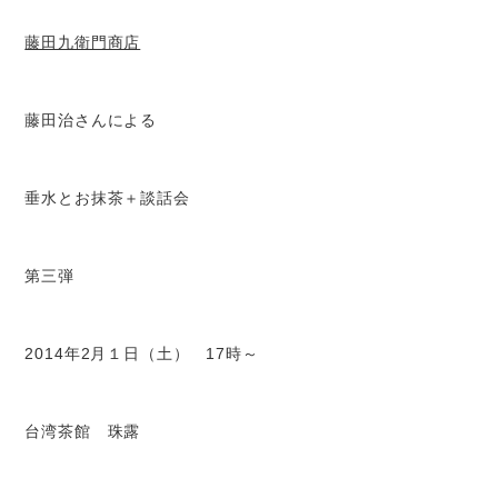
藤田九衛門商店
藤田治さんによる
垂水とお抹茶＋談話会
第三弾
2014年2月１日（土） 17時～
台湾茶館 珠露