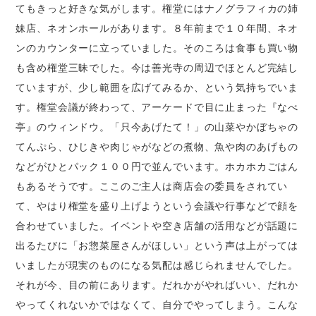
てもきっと好きな気がします。権堂にはナノグラフィカの姉
妹店、ネオンホールがあります。８年前まで１０年間、ネオ
ンのカウンターに立っていました。そのころは食事も買い物
も含め権堂三昧でした。今は善光寺の周辺でほとんど完結し
ていますが、少し範囲を広げてみるか、という気持ちでいま
す。権堂会議が終わって、アーケードで目に止まった『なべ
亭』のウィンドウ。「只今あげたて！」の山菜やかぼちゃの
てんぷら、ひじきや肉じゃがなどの煮物、魚や肉のあげもの
などがひとパック１００円で並んでいます。ホカホカごはん
もあるそうです。ここのご主人は商店会の委員をされてい
て、やはり権堂を盛り上げようという会議や行事などで顔を
合わせていました。イベントや空き店舗の活用などが話題に
出るたびに「お惣菜屋さんがほしい」という声は上がっては
いましたが現実のものになる気配は感じられませんでした。
それが今、目の前にあります。だれかがやればいい、だれか
やってくれないかではなくて、自分でやってしまう。こんな