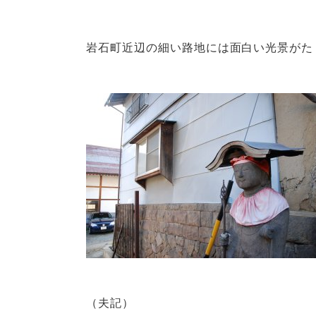
岩石町近辺の細い路地には面白い光景がた
（夫記）