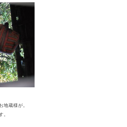
お地蔵様が。
す。