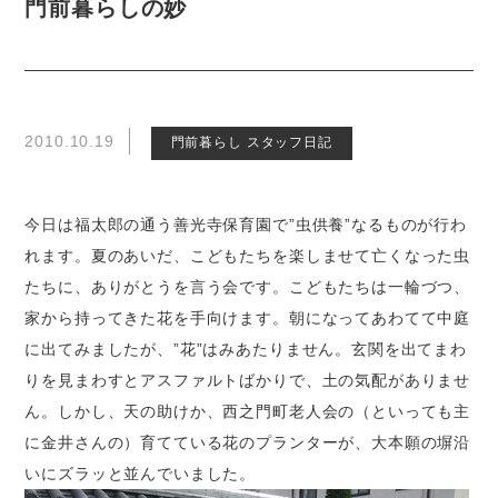
門前暮らしの妙
2010.10.19
門前暮らし スタッフ日記
今日は福太郎の通う善光寺保育園で”虫供養”なるものが行わ
れます。夏のあいだ、こどもたちを楽しませて亡くなった虫
たちに、ありがとうを言う会です。こどもたちは一輪づつ、
家から持ってきた花を手向けます。朝になってあわてて中庭
に出てみましたが、”花”はみあたりません。玄関を出てまわ
りを見まわすとアスファルトばかりで、土の気配がありませ
ん。しかし、天の助けか、西之門町老人会の（といっても主
に金井さんの）育てている花のプランターが、大本願の塀沿
いにズラッと並んでいました。