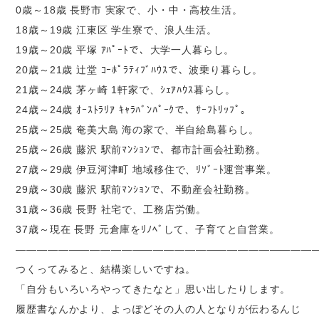
0歳～18歳 長野市 実家で、小・中・高校生活。
18歳～19歳 江東区 学生寮で、浪人生活。
19歳～20歳 平塚 ｱﾊﾟｰﾄで、大学一人暮らし。
20歳～21歳 辻堂 ｺｰﾎﾟﾗﾃｨﾌﾞﾊｳｽで、波乗り暮らし。
21歳～24歳 茅ヶ崎 1軒家で、ｼｪｱﾊｳｽ暮らし。
24歳～24歳 ｵｰｽﾄﾗﾘｱ ｷｬﾗﾊﾞﾝﾊﾟｰｸで、ｻｰﾌﾄﾘｯﾌﾟ。
25歳～25歳 奄美大島 海の家で、半自給島暮らし。
25歳～26歳 藤沢 駅前ﾏﾝｼｮﾝで、都市計画会社勤務。
27歳～29歳 伊豆河津町 地域移住で、ﾘｿﾞｰﾄ運営事業。
29歳～30歳 藤沢 駅前ﾏﾝｼｮﾝで、不動産会社勤務。
31歳～36歳 長野 社宅で、工務店労働。
37歳～現在 長野 元倉庫をﾘﾉﾍﾞして、子育てと自営業。
――――――――――――――――――――――――――――
つくってみると、結構楽しいですね。
「自分もいろいろやってきたなと」思い出したりします。
履歴書なんかより、よっぽどその人の人となりが伝わるんじ