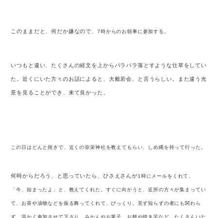
このままだと、何だか嫌なので、
7
時からのお朝事に参加する。
いつもと違い、たくさんの経文を上からパラパラ落とすような仕草をしてい
た。近くにいた方々のお話によると、大般若会、と言うらしい。また違う光
景を見ることができ、来て良かった。
この日はどんと焼きで、近くの弥栄神社を教えてもらい、しめ縄を持って行った。
何時からだろう、と思っていたら、ひさえさんが
1
時にメールをくれて、
「今、始まったよ」と、教えてくれた。すぐに向かうと、近所の方々が集まってい
て、お茶や漬物などを振る舞ってくれて、びっくり。見ず知らずの者にも関わら
ず、温かく参加させて下さり、みかんやお菓子、お餅や焼き芋など、たくさんいた