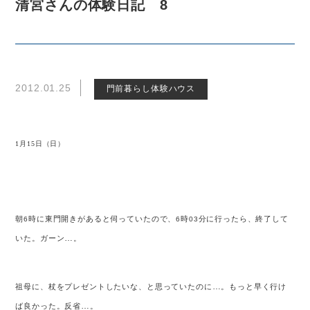
清宮さんの体験日記 8
2012.01.25
門前暮らし体験ハウス
1月15日（日）
朝
時に東門開きがあると伺っていたので、
時
分に行ったら、終了して
6
6
03
…
いた。ガーン
。
…
祖母に、杖をプレゼントしたいな、と思っていたのに
。もっと早く行け
…
ば良かった。反省
。