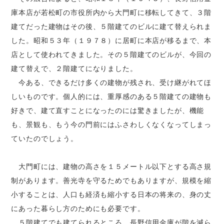
庫本店が若松町の市役所内から大門町に移転してきて、３階
建てだった建物はその後、５階建てのビルに建て替えられま
した。昭和５３年（１９７８）に居町に本店が移るまで、本
店として使われてきました。その５階建てのビルが、今回の
建て替えで、２階建てになりました。
今ある、できるだけ多くの建物が残され、受け継がれてほ
しいものです。個人的には、重厚感のある５階建ての建物も
好きで、建て直すことになったのには驚きましたが、機能
も、景観も、もう今の門前にはふさわしくなくなってしまっ
ていたのでしょう。
大門町には、建物の高さを１５メートル以下とする高さ規
制があります。善光寺を守るためでもありますが、規模を縮
小することは、人口も経済も縮小する日本の将来の、身の丈
にあった暮らし方のためにも必要です。
５階建てでも建てられるところ、長野信用金庫が階を減ら