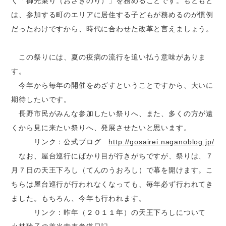
く「御先乗り（おさきのり）」を務めることです。もともと
は、参加する町のエリアに居住する子どもが務めるのが慣例
だったわけですから、時代に合わせた改革と言えましょう。
この祭りには、夏の疫病の流行を追い払う意味がありま
す。
今年から毎年の開催をめざすということですから、大いに
期待したいです。
長野市民がみんな参加したい祭りへ、また、多くの方が遠
くから見に来たい祭りへ、発展させたいと思います。
リンク：公式ブログ
http://gosairei.naganoblog.jp/
なお、屋台巡行にばかり目が行きがちですが、祭りは、７
月７日の天王下ろし（てんのうおろし）で幕を開けます。こ
ちらは屋台巡行が行われなくなっても、毎年必ず行われてき
ました。もちろん、今年も行われます。
リンク：昨年（２０１１年）の天王下ろしについて